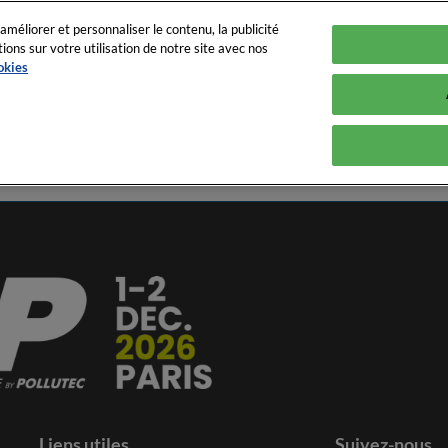
améliorer et personnaliser le contenu, la publicité
ns sur votre utilisation de notre site avec nos
6
okies
rte de Versailles - Hall 1
Fr
En
Qui participe ?
Programme
Exposer
Infos p
r ?
Liste des exposants
Programmation officielle
Services aux expo
FA
es
Animations
ents
B2B Meetings
Call for speakers
Liens utiles
Suivez-nous