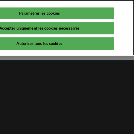
Paramétrer les cookies
Fr
Exposer
Participer
Accepter uniquement les cookies nécessaires
ratiques
Blog
Autoriser tous les cookies
sants
Q